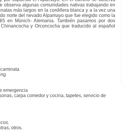
se observa algunas comunidades nativas trabajando en
natas más largos en la cordillera blanca y a la vez una
 lado norte del nevado Alpamayo que fue elegido como la
65 en Múnich- Alemania. También pasamos por dos
 Chinancocha y Orconcocha que traducido al español
a caminata
ing
C
de emergencia
nas, carpa comedor y cocina, tapetes, servicio de
icos.
ras, otros.