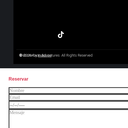
©
Website by
2026 Kaori Adventures. All Rights Reserved.
Index.pe
Reservar