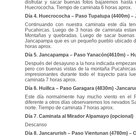
disfrutar y sacar buenas fotos bajaremos hast
Huecrococha. Tiempo de caminata 6 horas aprox.
Día 4. Huecrococha – Paso Tupatupa (4400m) –
Continuando con nuestra caminata este día ten
Pucahircas. Luego de 3 horas de caminata esta
Montañas y quebradas. Luego de sacar buenas 
Jancapampa que es un pequeño pueblo ubicado de
horas aprox.
Día 5. Jancapampa – Paso Yanacón(4610m) – Hu
Después del desayuno a la hora indicada empezare
pero con buenas vistas de la montaña Pucahirca
impresionantes durante todo el trayecto para l
caminata 7 horas aprox.
Día 6. Huillca – Paso Garagara (4830m) -Jancaru
Este día normalmente hay mucho viento en el P
diferente a otros días observaremos los nevados Sa
norte. Tiempo de caminata 7 horas aprox.
Día 7. Caminata al Mirador Alpamayo (opcional)
Descanso
Día 8. Jancarurish – Paso Vientunan (4780m) – 