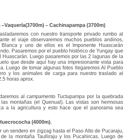
) –Vaquería(3700m) – Cachinapampa (3700m)
asladaremos con nuestro transporte privado rumbo al
ante el viaje observaremos muchos pueblos andinos,
 Blanca y uno de ellos es el Imponente Huascarán
undo. Pasaremos por el pueblo histórico de Yungay que
l Huascarán. Luego pasaremos por las 2 lagunas de la
uelo que desde aquí hay una impresionante vista para
ca. Luego de tomar algunas fotos llegaremos Al Pueblo
ro y los animales de carga para nuestro traslado al
5 horas aprox.
ladaremos al campamento Tuctupampa por la quebrada
 las montañas (el Quenual). Las vistas son hermosas
ca a la agricultura y esto hace que el panorama sea
 Huecrococha (4000m).
un sendero en zigzag hasta el Paso Alto de Pucaraju,
de la montaña Taulliraju y los Pucahircas. Luego de