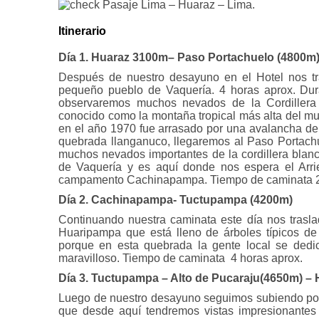
Pasaje Lima – Huaraz – Lima.
Itinerario
Día 1. Huaraz 3100m– Paso Portachuelo (4800m
Después de nuestro desayuno en el Hotel nos tr
pequeño pueblo de Vaquería. 4 horas aprox. Dur
observaremos muchos nevados de la Cordillera
conocido como la montaña tropical más alta del m
en el año 1970 fue arrasado por una avalancha de
quebrada llanganuco, llegaremos al Paso Portach
muchos nevados importantes de la cordillera blan
de Vaquería y es aquí donde nos espera el Arrie
campamento Cachinapampa. Tiempo de caminata 2.
Día 2. Cachinapampa- Tuctupampa (4200m)
Continuando nuestra caminata este día nos tras
Huaripampa que está lleno de árboles típicos de
porque en esta quebrada la gente local se dedi
maravilloso. Tiempo de caminata 4 horas aprox.
Día 3. Tuctupampa – Alto de Pucaraju(4650m) –
Luego de nuestro desayuno seguimos subiendo por 
que desde aquí tendremos vistas impresionantes 