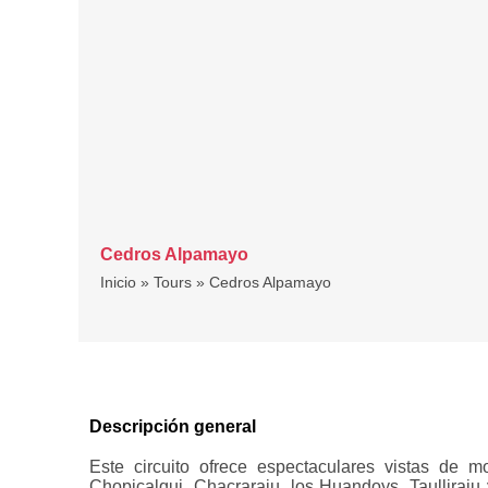
Cedros Alpamayo
Inicio
»
Tours
»
Cedros Alpamayo
Descripción general
Este circuito ofrece espectaculares vistas de 
Chopicalqui, Chacraraju, los Huandoys, Taulliraj