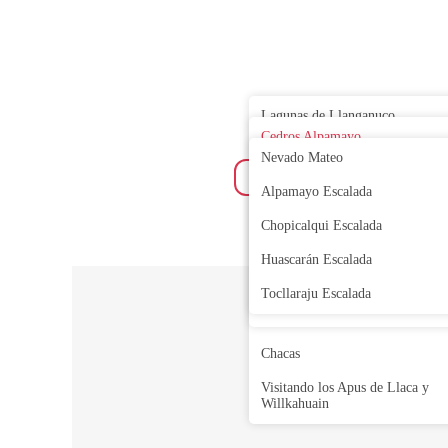
Lagunas de Llanganuco
Cedros Alpamayo
Chavín de Huantar
Nevado Mateo
Circuito Huayhuash
Nevado Pastoruri
Alpamayo Escalada
Huayhuash – Raura
Caminatas Guiadas en Huaraz
Chopicalqui Escalada
Circuito Quilcayhuanca
Laguna Parón
Huascarán Escalada
Santa Cruz – Llanganuco
Laguna 69
Tocllaraju Escalada
Santa Cruz – Ulta
Honcopampa
Chacas
Visitando los Apus de Llaca y
Willkahuain