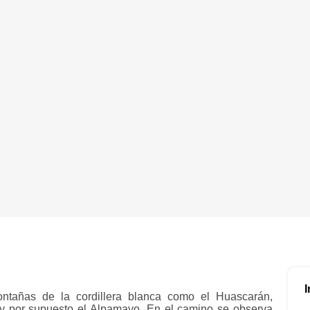
I
montañas de la cordillera blanca como el Huascarán,
u y por supuesto el Alpamayo. En el camino se observa